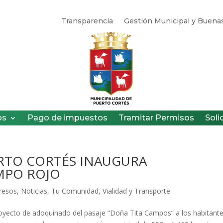
Transparencia
Gestión Municipal y Buenas
os
Pago de impuestos
Tramitar Permisos
Soli
RTO CORTÉS INAUGURA
MPO ROJO
gresos
,
Noticias
,
Tu Comunidad
,
Vialidad y Transporte
royecto de adoquinado del pasaje “Doña Tita Campos” a los habitant