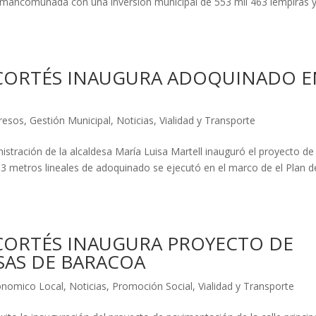
 mancomunada con una inversión municipal de 553 mil 463 lempiras y
 CORTÉS INAUGURA ADOQUINADO E
gresos
,
Gestión Municipal
,
Noticias
,
Vialidad y Transporte
istración de la alcaldesa María Luisa Martell inauguró el proyecto de
3 metros lineales de adoquinado se ejecutó en el marco de el Plan d
CORTÉS INAUGURA PROYECTO DE
SAS DE BARACOA
onomico Local
,
Noticias
,
Promoción Social
,
Vialidad y Transporte