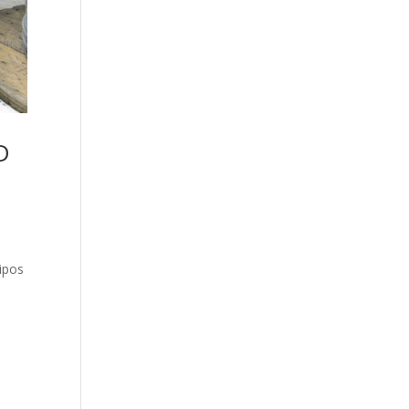
D
uipos