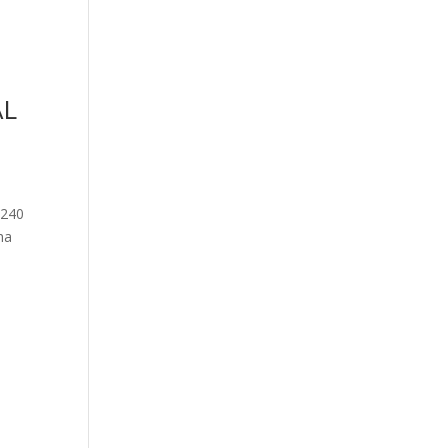
AL
 240
ha