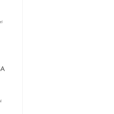
el
SA
l