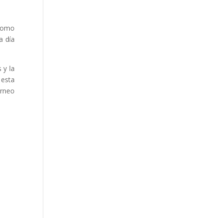
 como
a día
 y la
 esta
orneo