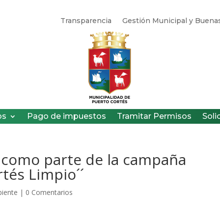
Transparencia
Gestión Municipal y Buenas
os
Pago de impuestos
Tramitar Permisos
Soli
s como parte de la campaña
rtés Limpio´´
iente
|
0 Comentarios