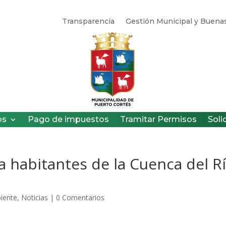
Transparencia
Gestión Municipal y Buenas
os
Pago de impuestos
Tramitar Permisos
Soli
a habitantes de la Cuenca del R
iente
,
Noticias
|
0 Comentarios