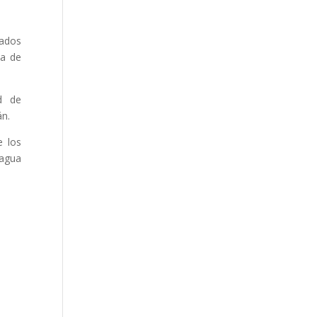
tados
ma de
ad de
án.
e los
 agua