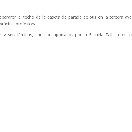
epararon el techo de la caseta de parada de bus en la tercera ave
práctica profesional.
as y seis láminas, que son aportados por la Escuela Taller con f
cada.
Los campos obligatorios están marcados con
*