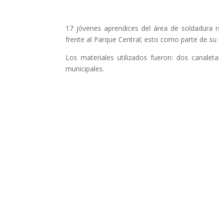
17 jóvenes aprendices del área de soldadura r
frente al Parque Central; esto como parte de su 
Los materiales utilizados fueron: dos canalet
municipales.
Enviar comentario
Tu dirección de correo electrónico no será publi