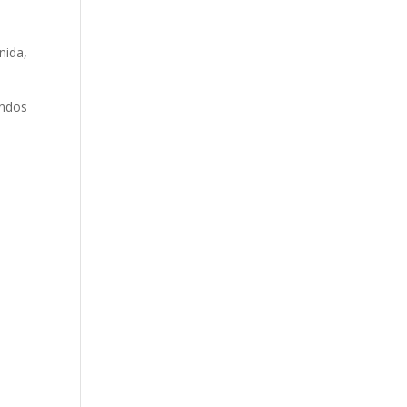
nida,
ondos