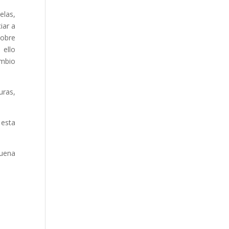
elas,
iar a
sobre
 ello
ambio
uras,
 esta
buena