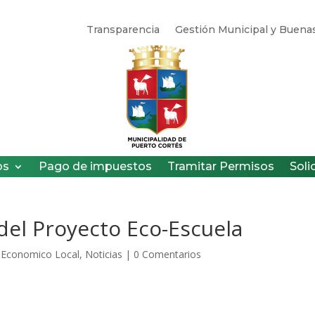
Transparencia
Gestión Municipal y Buenas
os
Pago de impuestos
Tramitar Permisos
Soli
del Proyecto Eco-Escuela
o Economico Local
,
Noticias
|
0 Comentarios