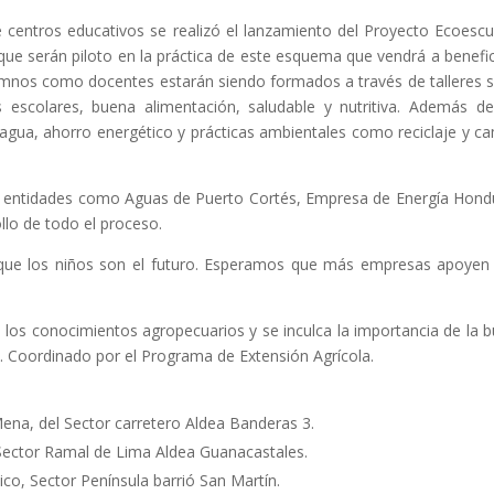
e centros educativos se realizó el lanzamiento del Proyecto Ecoescu
ue serán piloto en la práctica de este esquema que vendrá a benefic
umnos como docentes estarán siendo formados a través de talleres 
 escolares, buena alimentación, saludable y nutritiva. Además de
 agua, ahorro energético y prácticas ambientales como reciclaje y c
de entidades como Aguas de Puerto Cortés, Empresa de Energía Hond
llo de todo el proceso.
ue los niños son el futuro. Esperamos que más empresas apoyen
n los conocimientos agropecuarios y se inculca la importancia de la 
s. Coordinado por el Programa de Extensión Agrícola.
ena, del Sector carretero Aldea Banderas 3.
 Sector Ramal de Lima Aldea Guanacastales.
co, Sector Península barrió San Martín.