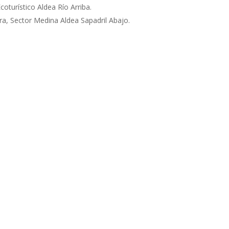
oturístico Aldea Río Arriba.
ra, Sector Medina Aldea Sapadril Abajo.
cada.
Los campos obligatorios están marcados con
*