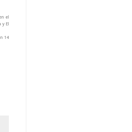
en el
 y El
on 14