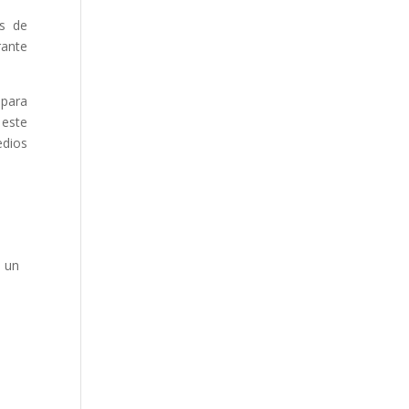
as de
rante
 para
 este
edios
i un