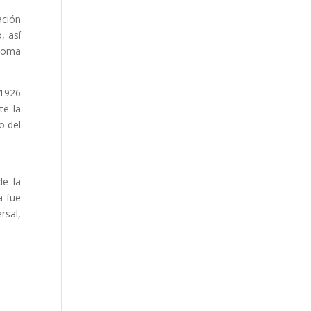
ación
, así
dioma
1926​
te la
o del
de la
a fue
rsal,