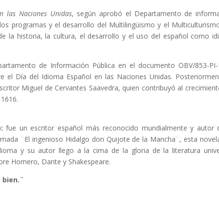
n las Naciones Unidas
, según aprobó el Departamento de inform
os programas y el desarrollo del Multilingüismo y el Multiculturismo
e la historia, la cultura, el desarrollo y el uso del español como i
epartamento de Información Pública en el documento OBV/853-PI-
re el Día del Idioma Español en las Naciones Unidas. Posteriormen
escritor Miguel de Cervantes Saavedra, quien contribuyó al crecimient
 1616.
:
fue un escritor español más reconocido mundialmente y autor 
mada ¨El ingenioso Hidalgo don Quijote de la Mancha¨, esta novel
ioma y su autor llego a la cima de la gloria de la literatura unive
bre Homero, Dante y Shakespeare.
bien.¨