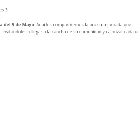
es 3
ha del 5 de Mayo
. Aquí les compartiremos la próxima jornada que
; invitándoles a llegar a la cancha de su comunidad y calorizar cada 
cada.
Los campos obligatorios están marcados con
*