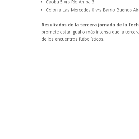
Caoba 5 vrs Río Arriba 3
Colonia Las Mercedes 0 vrs Barrio Buenos Air
Resultados de la tercera jornada de la fec
promete estar igual o más intensa que la tercera
de los encuentros futbolísticos.
Enviar comentario
Tu dirección de correo electrónico no será publi