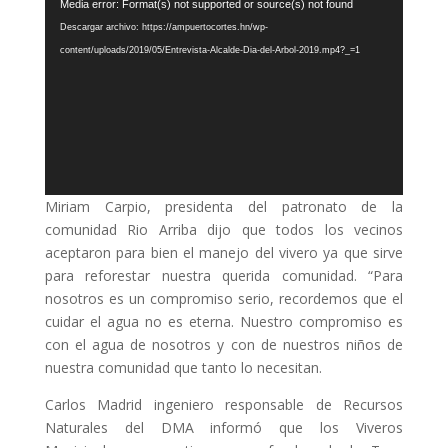
Reproductor
Media error: Format(s) not supported or source(s) not found
de
Descargar archivo: https://ampuertocortes.hn/wp-
vídeo
content/uploads/2019/05/Entrevista-Alcalde-Dia-del-Arbol-2019.mp4?_=1
Miriam Carpio, presidenta del patronato de la
comunidad Rio Arriba dijo que todos los vecinos
aceptaron para bien el manejo del vivero ya que sirve
para reforestar nuestra querida comunidad. “Para
nosotros es un compromiso serio, recordemos que el
cuidar el agua no es eterna. Nuestro compromiso es
con el agua de nosotros y con de nuestros niños de
nuestra comunidad que tanto lo necesitan.
Carlos Madrid ingeniero responsable de Recursos
Naturales del DMA informó que los Viveros