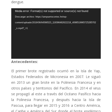
dengue.
Reproductor
Media error: Format(s) not supported or source(s) not found
de
Descargar archivo: https://ampuertocortes.hn/wp-
vídeo
content/uploads/2019/06/64566523_119396482622218_4098519965725285702
_n.mp4?_=1
Antecedentes:
El primer brote registrado ocurrió en la Isla de Yap,
Estados Federados de Micronesia en 2007. Le siguió
en 2013 un gran brote en la Polinesia Francesa y en
otros países y territorios del Pacífico. En 2014 el virus
se propagó al este a través del Océano Pasífico hacia
la Polinesia Francesa, y después hacia la Isla de
Pascua, para llegar en 2015 y 2016 a Centro América,
el Caribe y América del Sur donde el brote epidémico