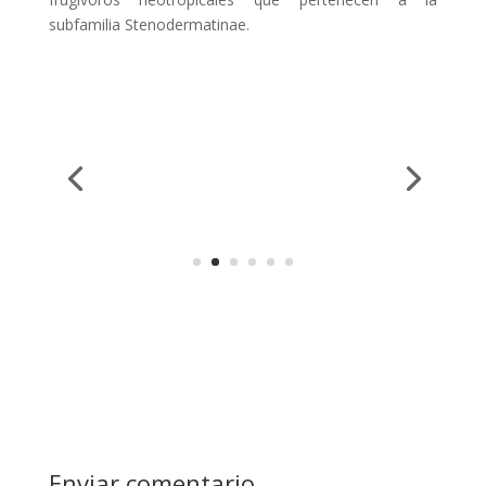
subfamilia Stenodermatinae.
Enviar comentario
Tu dirección de correo electrónico no será publicada.
Los campos obligatorios están marcados con
*