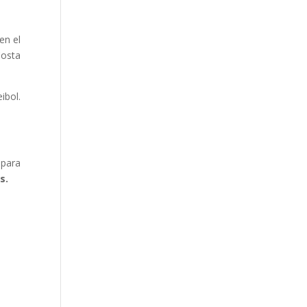
en el
Costa
ibol.
 para
s.