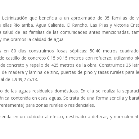
Letrinización que beneficia a un aproximado de 35 familias de v
llas Río arriba, Agua Caliente, El Rancho, Las Pilas y Victoria Crist
a salud de las familias de las comunidades antes mencionadas, ta
y mejoramos la calidad de agua.
s en 80 días construimos fosas sépticas: 50.40 metros cuadrad
e castillo de concreto 0.15 x0.15 metros con refuerzo; utilizando b
 de concreto y repello de 425 metros de la obra. Construimos 35 letr
 de madera y lamina de zinc, puertas de pino y tasas rurales para le
al de L.949,275.18.
o de las aguas residuales domésticas. En ella se realiza la separac
ánica contenida en esas aguas. Se trata de una forma sencilla y bara
erentemente) para zonas rurales o residenciales.
vienda en un cubículo al efecto, destinado a defecar, y normalmen