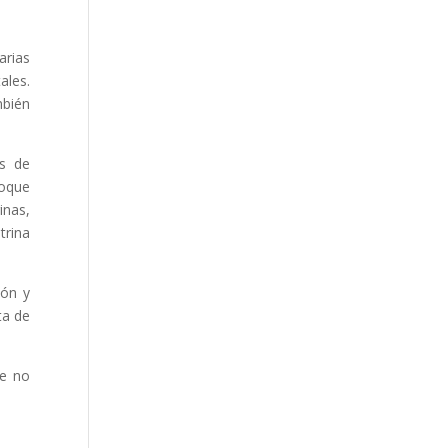
arias
ales.
mbién
os de
loque
inas,
trina
ión y
ta de
te no