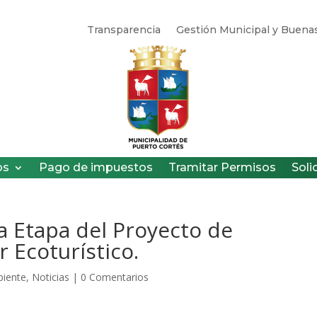
Transparencia
Gestión Municipal y Buenas
os
Pago de impuestos
Tramitar Permisos
Soli
a Etapa del Proyecto de
r Ecoturístico.
iente
,
Noticias
|
0 Comentarios