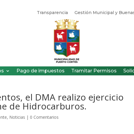
Transparencia
Gestión Municipal y Buenas
os
Pago de impuestos
Tramitar Permisos
Soli
tos, el DMA realizo ejercicio
me de Hidrocarburos.
ente
,
Noticias
|
0 Comentarios