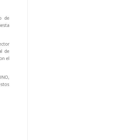
io de
uesta
ector
al de
on el
 UNO,
estos