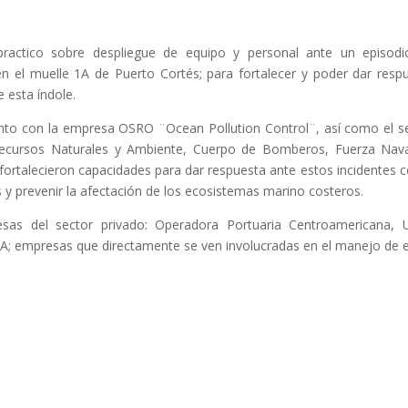
practico sobre despliegue de equipo y personal ante un episod
 el muelle 1A de Puerto Cortés; para fortalecer y poder dar resp
 esta índole.
unto con la empresa OSRO ¨Ocean Pollution Control¨, así como el s
e Recursos Naturales y Ambiente, Cuerpo de Bomberos, Fuerza Nav
ortalecieron capacidades para dar respuesta ante estos incidentes c
s y prevenir la afectación de los ecosistemas marino costeros.
esas del sector privado: Operadora Portuaria Centroamericana,
 empresas que directamente se ven involucradas en el manejo de 