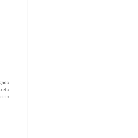
rgado
creto
cicio