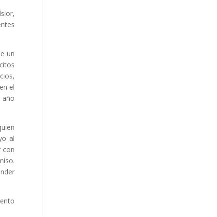
sior,
entes
de un
citos
cios,
en el
n año
quien
yo al
r con
miso.
ander
iento