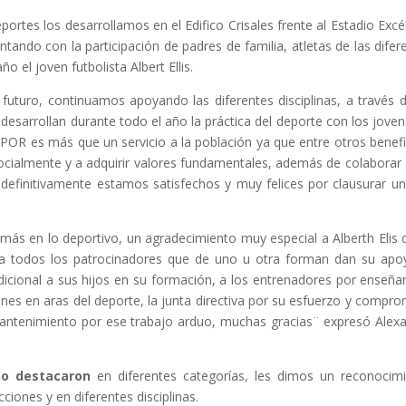
ortes los desarrollamos en el Edifico Crisales frente al Estadio Excél
ndo con la participación de padres de familia, atletas de las difer
o el joven futbolista Albert Ellis.
futuro, continuamos apoyando las diferentes disciplinas, a través 
desarrollan durante todo el año la práctica del deporte con los joven
 es más que un servicio a la población ya que entre otros benefi
ocialmente y a adquirir valores fundamentales, además de colaborar 
 definitivamente estamos satisfechos y muy felices por clausurar u
más en lo deportivo, un agradecimiento muy especial a Alberth Elis 
r a todos los patrocinadores que de uno u otra forman dan su apo
dicional a sus hijos en su formación, a los entrenadores por enseña
enes en aras del deporte, la junta directiva por su esfuerzo y compro
 mantenimiento por ese trabajo arduo, muchas gracias¨ expresó Alex
ño destacaron
en diferentes categorías, les dimos un reconocim
iones y en diferentes disciplinas.