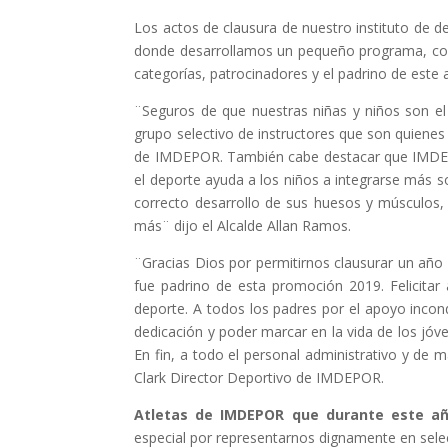
Los actos de clausura de nuestro instituto de dep
donde desarrollamos un pequeño programa, conta
categorías, patrocinadores y el padrino de este añ
¨Seguros de que nuestras niñas y niños son el 
grupo selectivo de instructores que son quienes 
de IMDEPOR. También cabe destacar que IMDEPOR
el deporte ayuda a los niños a integrarse más s
correcto desarrollo de sus huesos y músculos,
más¨ dijo el Alcalde Allan Ramos.
¨Gracias Dios por permitirnos clausurar un año 
fue padrino de esta promoción 2019. Felicita
deporte. A todos los padres por el apoyo incon
dedicación y poder marcar en la vida de los jóv
En fin, a todo el personal administrativo y de
Clark Director Deportivo de IMDEPOR.
Atletas de IMDEPOR que durante este a
especial por representarnos dignamente en selecc