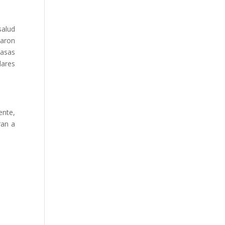
salud
zaron
casas
lares
ente,
ran a