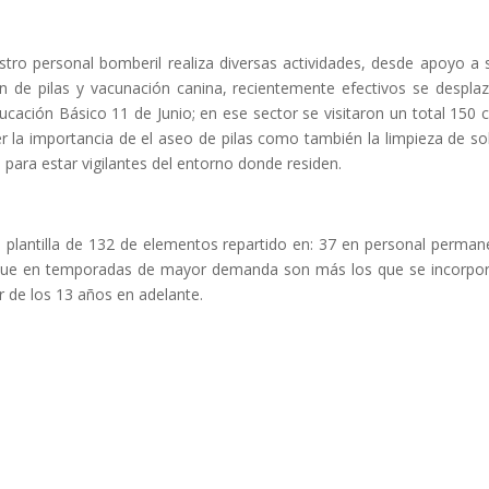
stro personal bomberil realiza diversas actividades, desde apoyo a 
ón de pilas y vacunación canina, recientemente efectivos se despla
ucación Básico 11 de Junio; en ese sector se visitaron un total 150 
er la importancia de el aseo de pilas como también la limpieza de so
 para estar vigilantes del entorno donde residen.
lantilla de 132 de elementos repartido en: 37 en personal perman
a que en temporadas de mayor demanda son más los que se incorpo
ir de los 13 años en adelante.