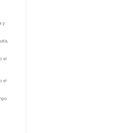
a y
uita,
o el
o el
empo