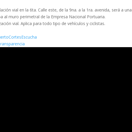
ación vial en la 6ta. Calle este, de la 9na. a la 1ra. avenida, será a una
yapa al muro perimetral de la Empresa Nacional Portuaria.
ión vial. Aplica para todo tipo de vehículos y ciclistas.
/PuertoCortesEscucha
Transparencia