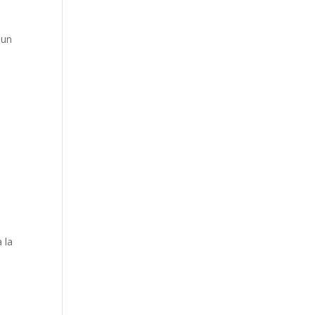
 un
5
 la