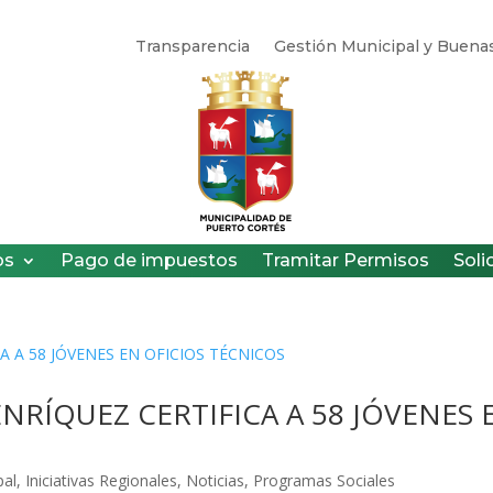
Transparencia
Gestión Municipal y Buenas
os
Pago de impuestos
Tramitar Permisos
Soli
ENRÍQUEZ CERTIFICA A 58 JÓVENES 
pal
,
Iniciativas Regionales
,
Noticias
,
Programas Sociales